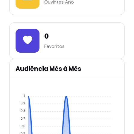
Ouvintes Ano
0
Favoritos
Audiência Mês á Mês
1
0.9
0.8
0.7
0.6
0.5