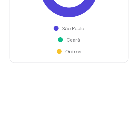
São Paulo
Ceará
Outros