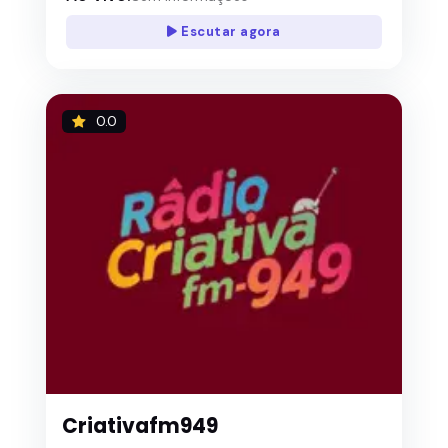
Escutar agora
0.0
Criativafm949