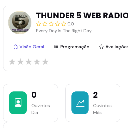
THUNDER 5 WEB RADI
0.0
Every Day Is The Right Day
Visão Geral
Programação
Avaliaçõe
★
★
★
★
★
0
2
Ouvintes
Ouvintes
Dia
Mês