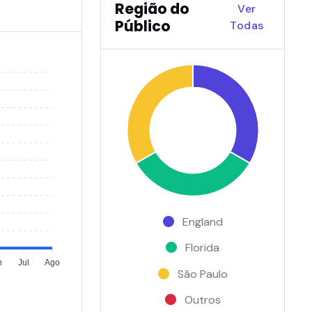
Região do
Ver
Público
Todas
England
Florida
n
Jul
Ago
São Paulo
Outros