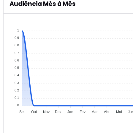
Audiência Mês á Mês
1
0.9
0.8
0.7
0.6
0.5
0.4
0.3
0.2
0.1
0
Set
Out
Nov
Dez
Jan
Fev
Mar
Abr
Mai
Ju