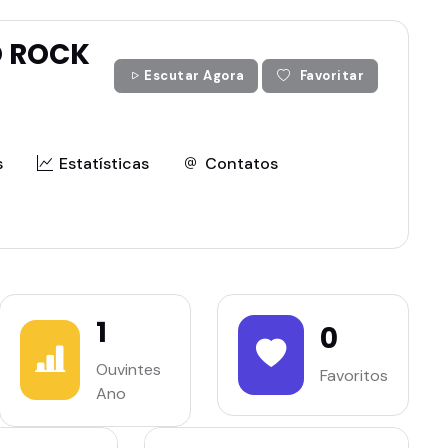
O ROCK
Escutar Agora
Favoritar
s
Estatísticas
Contatos
1
0
Ouvintes
Favoritos
Ano