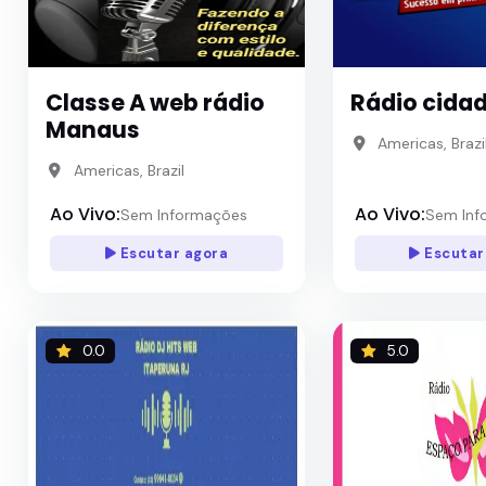
Classe A web rádio
Rádio cidad
Manaus
Americas, Brazi
Americas, Brazil
Ao Vivo:
Ao Vivo:
Sem Informações
Sem Inf
Escutar agora
Escutar
0.0
5.0