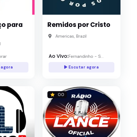
ço para
Remidos por Cristo
Americas, Brazil
l
Ao Vivo:
orar
Fernandinho - S...
 agora
Escutar agora
0.0