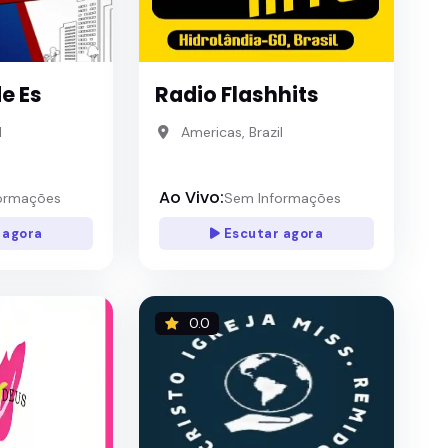
e Es
Radio Flashhits
l
Americas, Brazil
Ao Vivo:
ormações
Sem Informações
 agora
Escutar agora
0.0