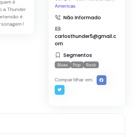
 quem é
Americas
do a Thunder
retensão é
Não Informado
ersonagem !
carlosthunder5@gmail.c
om
Segmentos
Blues
Pop
Rock
Compartilhar em: