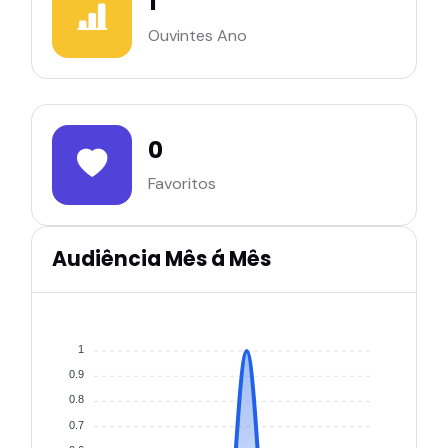
1
Ouvintes Ano
0
Favoritos
Audiência Mês á Mês
1
0.9
0.8
0.7