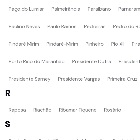
Paço do Lumiar
Palmeirândia
Paraibano
Parnara
Paulino Neves
Paulo Ramos
Pedreiras
Pedro do R
Pindaré Mirim
Pindaré-Mirim
Pinheiro
Pio XII
Pir
Porto Rico do Maranhão
Presidente Dutra
President
Presidente Sarney
Presidente Vargas
Primeira Cruz
R
Raposa
Riachão
Ribamar Fiquene
Rosário
S