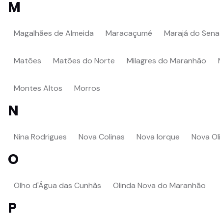
M
Magalhães de Almeida
Maracaçumé
Marajá do Sena
Matões
Matões do Norte
Milagres do Maranhão
Montes Altos
Morros
N
Nina Rodrigues
Nova Colinas
Nova Iorque
Nova Ol
O
Olho d'Água das Cunhãs
Olinda Nova do Maranhão
P