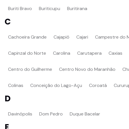
Buriti Bravo
Buriticupu
Buritirana
C
Cachoeira Grande
Cajapió
Cajari
Campestre do 
Capinzal do Norte
Carolina
Carutapera
Caxias
Centro do Guilherme
Centro Novo do Maranhão
Ch
Colinas
Conceição do Lago-Açu
Coroatá
Cururu
D
Davinópolis
Dom Pedro
Duque Bacelar
E