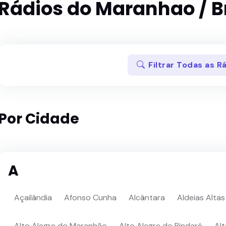
Rádios do Maranhao / Br
Filtrar Todas as 
Por Cidade
A
Açailândia
Afonso Cunha
Alcântara
Aldeias Altas
Alto Alegre do Maranhão
Alto Alegre do Pindaré
Alt