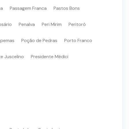
ma
Passagem Franca
Pastos Bons
osário
Penalva
Peri Mirim
Peritoró
apemas
Poção de Pedras
Porto Franco
e Juscelino
Presidente Médici