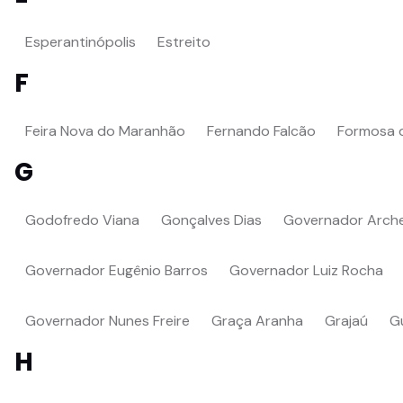
Esperantinópolis
Estreito
F
Feira Nova do Maranhão
Fernando Falcão
Formosa d
G
Godofredo Viana
Gonçalves Dias
Governador Arch
Governador Eugênio Barros
Governador Luiz Rocha
Governador Nunes Freire
Graça Aranha
Grajaú
G
H