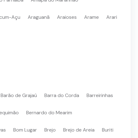
icum-Açu
Araguanã
Araioses
Arame
Arari
Barão de Grajaú
Barra do Corda
Barreirinhas
equimão
Bernardo do Mearim
vas
Bom Lugar
Brejo
Brejo de Areia
Buriti