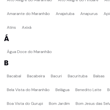
Amarante do Maranhão
Anajatuba
Anapurus
Ap
Atins
Axixá
Á
Água Doce do Maranhão
B
Bacabal
Bacabeira
Bacuri
Bacurituba
Balsas
Bela Vista do Maranhão
Belágua
Benedito Leite
B
Boa Vista do Gurupi
Bom Jardim
Bom Jesus das Sel