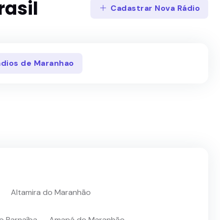
asil
Cadastrar Nova Rádio
Rádios de Maranhao
Altamira do Maranhão
o Parnaíba
Amapá do Maranhão