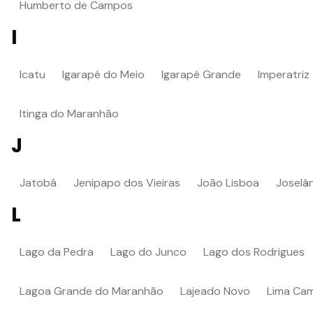
Humberto de Campos
I
Icatu
Igarapé do Meio
Igarapé Grande
Imperatriz
Itinga do Maranhão
J
Jatobá
Jenipapo dos Vieiras
João Lisboa
Joselâ
L
Lago da Pedra
Lago do Junco
Lago dos Rodrigues
Lagoa Grande do Maranhão
Lajeado Novo
Lima Ca