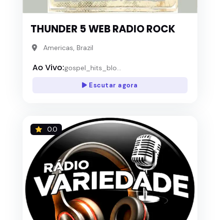
THUNDER 5 WEB RADIO ROCK
Americas, Brazil
Ao Vivo:
gospel_hits_blo...
Escutar agora
0.0