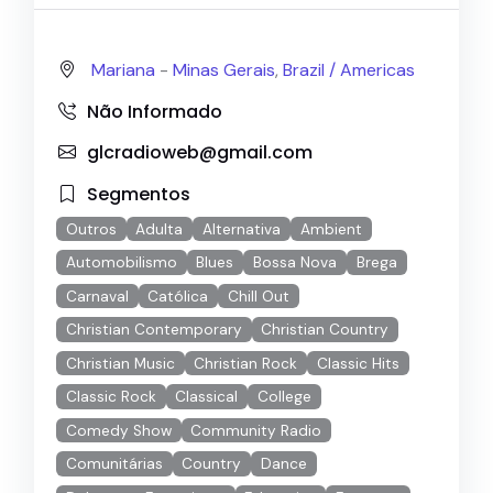
Mariana
-
Minas Gerais
,
Brazil /
Americas
Não Informado
glcradioweb@gmail.com
Segmentos
Outros
Adulta
Alternativa
Ambient
Automobilismo
Blues
Bossa Nova
Brega
Carnaval
Católica
Chill Out
Christian Contemporary
Christian Country
Christian Music
Christian Rock
Classic Hits
Classic Rock
Classical
College
Comedy Show
Community Radio
Comunitárias
Country
Dance