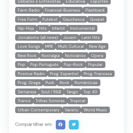
Debates e Entrevistas
Educativa
Esportes
Farm Radio
Financial-Business
Flashback
Free Form
Futebol
Gauchesca
Gospel
Hip-Hop
Hits
Infantil
Instrumental
Jornalismo (all news)
Jovem
Latin Hits
Love Songs
MPB
Multi Cultural
New Age
New Rock
Nostalgia
Noticiários
Opera
Pop
Pop Português
Pop-Rock
Popular
Positive Radio
Prog. Espanhol
Prog. Francesa
Prog. Grega
Punk
Rock
Românticas
Sertaneja
Soul / R&B
Tango
Top 40
Trance
Trilhas Sonoras
Tropical
Urban Contemporary
Variety
World Music
Compartilhar em: