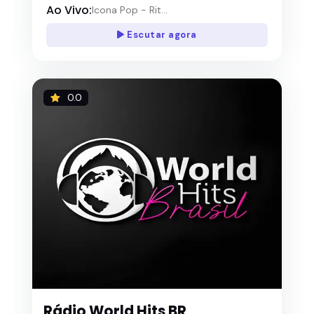
Ao Vivo:
Icona Pop - Rit...
Escutar agora
0.0
Rádio World Hits BR