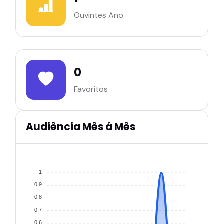
Ouvintes Ano
0
Favoritos
Audiência Mês á Mês
1
0.9
0.8
0.7
0.6