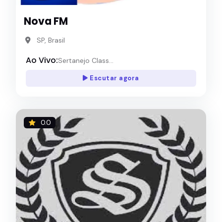
Nova FM
SP, Brasil
Ao Vivo:
Sertanejo Class...
Escutar agora
0.0