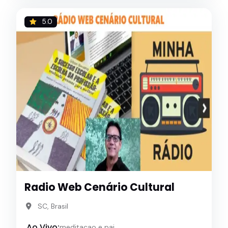
5.0
Radio Web Cenário Cultural
SC, Brasil
Ao Vivo:
meditacao e pai...