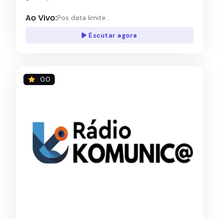
Ao Vivo:
Pos data limite...
Escutar agora
0.0