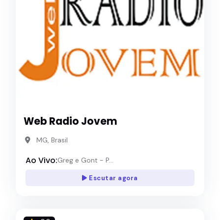
Web Radio Jovem
MG, Brasil
Ao Vivo:
Greg e Gont - P...
Escutar agora