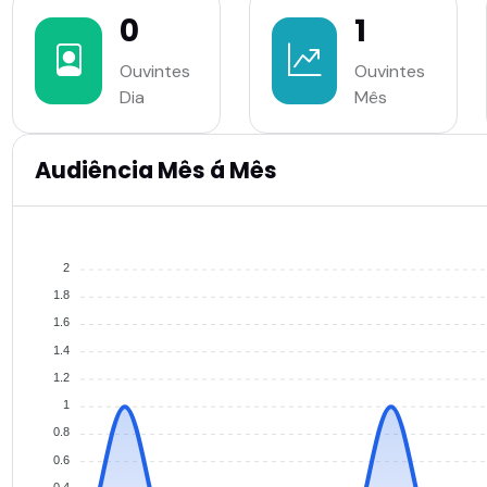
0
1
Ouvintes
Ouvintes
Dia
Mês
Audiência Mês á Mês
2
1.8
1.6
1.4
1.2
1
0.8
0.6
0.4