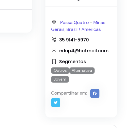
Passa Quatro
-
Minas
Gerais
,
Brazil /
Americas
35 9141-5970
edup4@hotmail.com
Segmentos
Outros
Alternativa
Jovem
Compartilhar em: