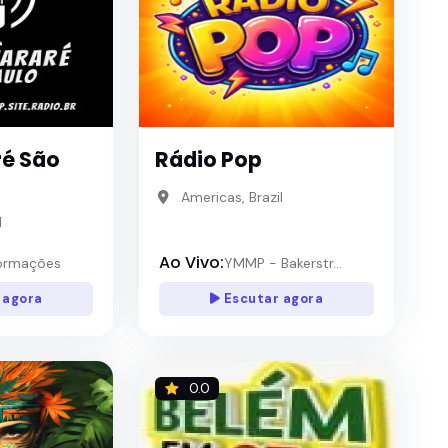
ré São
Rádio Pop
Americas, Brazil
l
Ao Vivo:
ormações
YMMP - Bakerstr...
 agora
Escutar agora
0.0