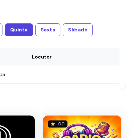
Quinta
Sexta
Sábado
Locutor
ada
0.0