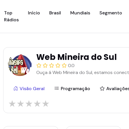
(current)
Top
Início
Brasil
Mundiais
Segmento
Rádios
Web Mineira do Sul
0.0
Ouça á Web Mineira do Sul, estamos conecta
Visão Geral
Programação
Avaliaçõe
★
★
★
★
★