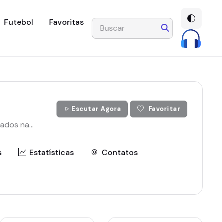
Futebol
Favoritas
Escutar Agora
Favoritar
dos na...
s
Estatísticas
Contatos