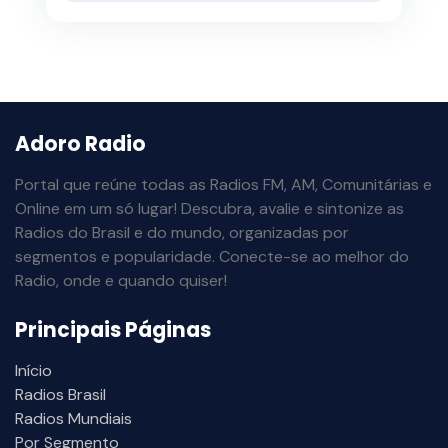
Adoro Radio
Portal que reúne todas as Radios FM, AM, Comunitárias e
Online em um só lugar! Descubra, avalie e sintonize as
Radios do Brasil e do mundo, organizadas por
segmentos e popularidade. Conecte-se ao melhor do
Radio, onde e quando quiser!
Principais Páginas
Início
Radios Brasil
Radios Mundiais
Por Segmento