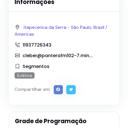
Informações
Itapecerica da Serra
-
São Paulo
,
Brazil /
Americas
11937726343
cleber@panterafm102-7.min
...
Segmentos
Eclética
Compartilhar em:
Grade de Programação