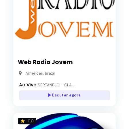
Web Radio Jovem
Americas, Brazil
Ao Vivo:
SERTANEJO - CLA...
Escutar agora
0.0