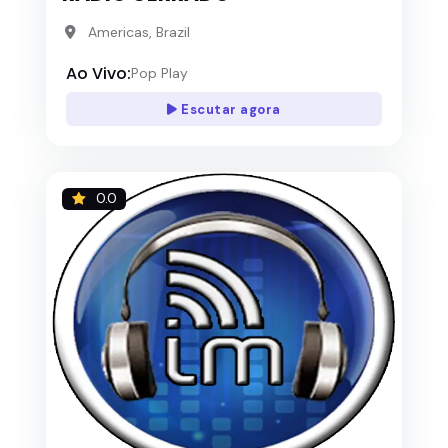
Americas, Brazil
Ao Vivo:
Pop Play
Escutar agora
0.0