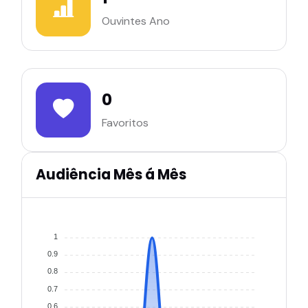
Ouvintes Ano
0
Favoritos
Audiência Mês á Mês
1
0.9
0.8
0.7
0.6