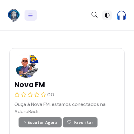
Nova FM
0.0
Ouça á Nova FM, estamos conectados na
AdoroRádi...
Escutar Agora
Favoritar