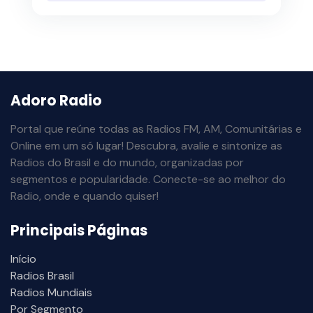
Adoro Radio
Portal que reúne todas as Radios FM, AM, Comunitárias e
Online em um só lugar! Descubra, avalie e sintonize as
Radios do Brasil e do mundo, organizadas por
segmentos e popularidade. Conecte-se ao melhor do
Radio, onde e quando quiser!
Principais Páginas
Início
Radios Brasil
Radios Mundiais
Por Segmento