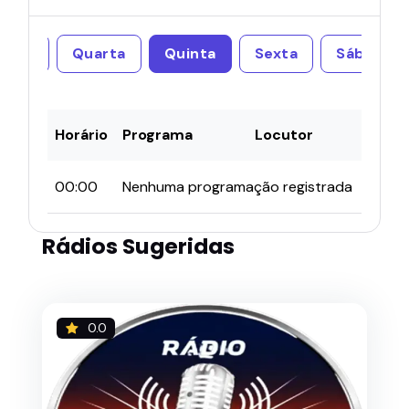
erça
Quarta
Quinta
Sexta
Sábado
Horário
Programa
Locutor
00:00
Nenhuma programação registrada
Rádios Sugeridas
0.0