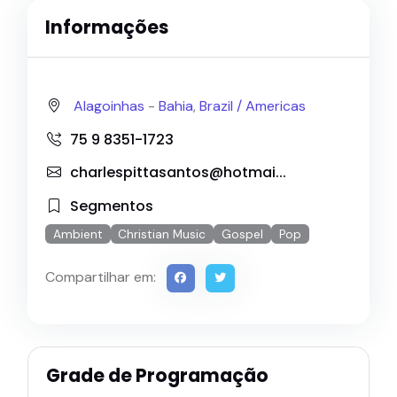
Informações
Alagoinhas
-
Bahia
,
Brazil /
Americas
75 9 8351-1723
charlespittasantos@hotmai...
Segmentos
Ambient
Christian Music
Gospel
Pop
Compartilhar em:
Grade de Programação