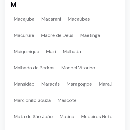
M
Macajuba
Macarani
Macaúbas
Macururé
Madre de Deus
Maetinga
Maiquinique
Mairi
Malhada
Malhada de Pedras
Manoel Vitorino
Mansidão
Maracás
Maragogipe
Maraú
Marcionílio Souza
Mascote
Mata de São João
Matina
Medeiros Neto