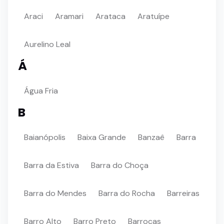
Araci
Aramari
Arataca
Aratuípe
Aurelino Leal
Á
Água Fria
B
Baianópolis
Baixa Grande
Banzaê
Barra
Barra da Estiva
Barra do Choça
Barra do Mendes
Barra do Rocha
Barreiras
Barro Alto
Barro Preto
Barrocas