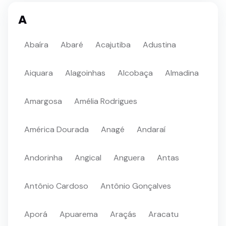
A
Abaíra
Abaré
Acajutiba
Adustina
Aiquara
Alagoinhas
Alcobaça
Almadina
Amargosa
Amélia Rodrigues
América Dourada
Anagé
Andaraí
Andorinha
Angical
Anguera
Antas
Antônio Cardoso
Antônio Gonçalves
Aporá
Apuarema
Araçás
Aracatu