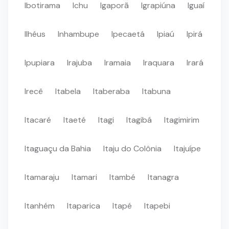
Ibotirama
Ichu
Igaporã
Igrapiúna
Iguaí
Ilhéus
Inhambupe
Ipecaetá
Ipiaú
Ipirá
Ipupiara
Irajuba
Iramaia
Iraquara
Irará
Irecê
Itabela
Itaberaba
Itabuna
Itacaré
Itaeté
Itagi
Itagibá
Itagimirim
Itaguaçu da Bahia
Itaju do Colônia
Itajuípe
Itamaraju
Itamari
Itambé
Itanagra
Itanhém
Itaparica
Itapé
Itapebi