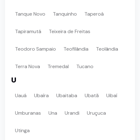
Tanque Novo
Tanquinho
Taperoá
Tapiramutá
Teixeira de Freitas
Teodoro Sampaio
Teofilândia
Teolândia
Terra Nova
Tremedal
Tucano
U
Uauá
Ubaíra
Ubaitaba
Ubatã
Uibaí
Umburanas
Una
Urandi
Uruçuca
Utinga