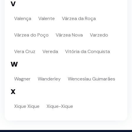
V
Valença
Valente
Várzea da Roça
Várzea do Poço
Várzea Nova
Varzedo
Vera Cruz
Vereda
Vitória da Conquista
W
Wagner
Wanderley
Wenceslau Guimarães
X
Xique Xique
Xique-Xique