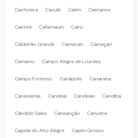
Cachoeira
Caculé
Caém
Caetanos
Caetité
Cafarnaum
Cairu
Caldeirão Grande
Camacan
Camaçari
Camamu
Campo Alegre de Lourdes
Campo Formoso
Canápolis
Canarana
Canavieiras
Candeal
Candeias
Candiba
Cândido Sales
Cansanção
Canudos
Capela do Alto Alegre
Capim Grosso