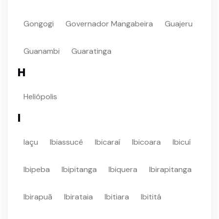
Gongogi
Governador Mangabeira
Guajeru
Guanambi
Guaratinga
H
Heliópolis
I
Iaçu
Ibiassucê
Ibicaraí
Ibicoara
Ibicuí
Ibipeba
Ibipitanga
Ibiquera
Ibirapitanga
Ibirapuã
Ibirataia
Ibitiara
Ibititá