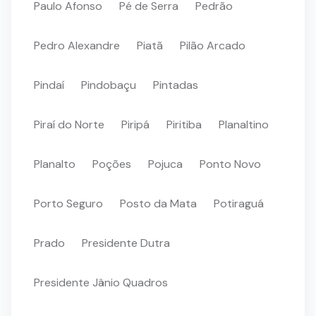
Paulo Afonso
Pé de Serra
Pedrão
Pedro Alexandre
Piatã
Pilão Arcado
Pindaí
Pindobaçu
Pintadas
Piraí do Norte
Piripá
Piritiba
Planaltino
Planalto
Poções
Pojuca
Ponto Novo
Porto Seguro
Posto da Mata
Potiraguá
Prado
Presidente Dutra
Presidente Jânio Quadros