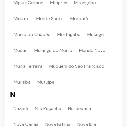
Miguel Calmon
Milagres
Mirangaba
Mirante
Monte Santo
Morpará
Morro do Chapéu
Mortugaba
Mucugê
Mucuri
Mulungu do Morro
Mundo Novo
Muniz Ferreira
Muquém do São Francisco
Muritiba
Mutuípe
N
Nazaré
Nilo Peçanha
Nordestina
Nova Canaã
Nova Fátima
Nova Ibiá