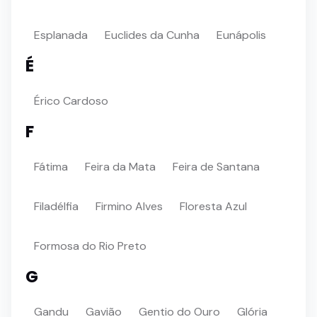
Esplanada
Euclides da Cunha
Eunápolis
É
Érico Cardoso
F
Fátima
Feira da Mata
Feira de Santana
Filadélfia
Firmino Alves
Floresta Azul
Formosa do Rio Preto
G
Gandu
Gavião
Gentio do Ouro
Glória