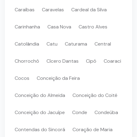
Caraíbas
Caravelas
Cardeal da Silva
Carinhanha
Casa Nova
Castro Alves
Catolândia
Catu
Caturama
Central
Chorrochó
Cícero Dantas
Cipó
Coaraci
Cocos
Conceição da Feira
Conceição do Almeida
Conceição do Coité
Conceição do Jacuípe
Conde
Condeúba
Contendas do Sincorá
Coração de Maria