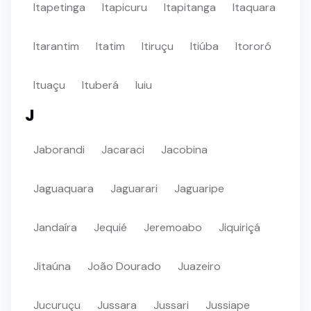
Itapetinga
Itapicuru
Itapitanga
Itaquara
Itarantim
Itatim
Itiruçu
Itiúba
Itororó
Ituaçu
Ituberá
Iuiu
J
Jaborandi
Jacaraci
Jacobina
Jaguaquara
Jaguarari
Jaguaripe
Jandaíra
Jequié
Jeremoabo
Jiquiriçá
Jitaúna
João Dourado
Juazeiro
Jucuruçu
Jussara
Jussari
Jussiape