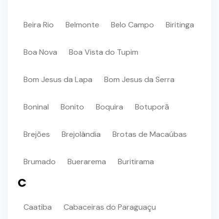
Beira Rio
Belmonte
Belo Campo
Biritinga
Boa Nova
Boa Vista do Tupim
Bom Jesus da Lapa
Bom Jesus da Serra
Boninal
Bonito
Boquira
Botuporã
Brejões
Brejolândia
Brotas de Macaúbas
Brumado
Buerarema
Buritirama
C
Caatiba
Cabaceiras do Paraguaçu