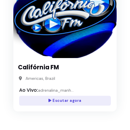
Califórnia FM
Americas, Brazil
Ao Vivo:
adrenalina_manh...
Escutar agora