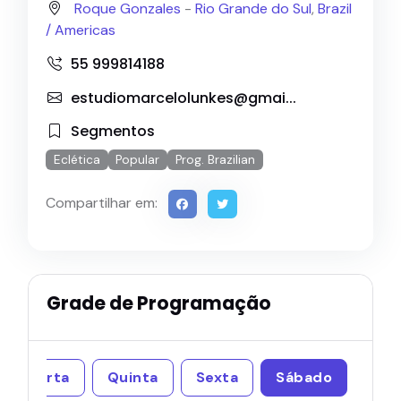
Roque Gonzales
-
Rio Grande do Sul
,
Brazil
/
Americas
55 999814188
estudiomarcelolunkes@gmai...
Segmentos
Eclética
Popular
Prog. Brazilian
Compartilhar em:
Grade de Programação
Quarta
Quinta
Sexta
Sábado