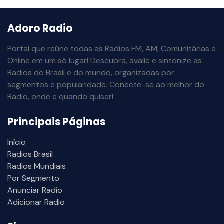
Adoro Radio
Portal que reúne todas as Radios FM, AM, Comunitárias e
Online em um só lugar! Descubra, avalie e sintonize as
Radios do Brasil e do mundo, organizadas por
segmentos e popularidade. Conecte-se ao melhor do
Radio, onde e quando quiser!
Principais Páginas
Início
Radios Brasil
Radios Mundiais
Por Segmento
Anunciar Radio
Adicionar Radio