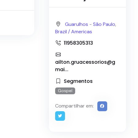
Guarulhos
-
São Paulo
,
Brazil /
Americas
11958305313
ailton.gruacessorios@g
mai...
Segmentos
Gospel
Compartilhar em: