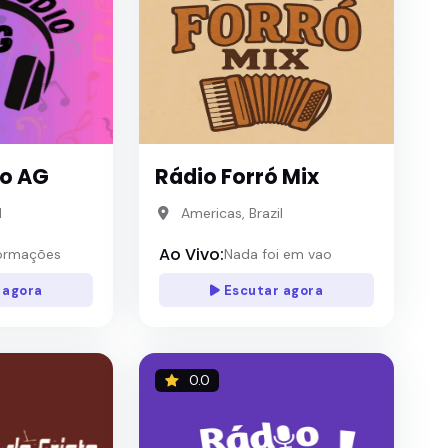
o AG
Rádio Forró Mix
l
Americas, Brazil
Ao Vivo:
ormações
Nada foi em vao
 agora
Escutar agora
0.0