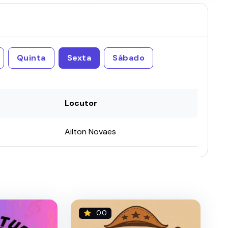
Quinta
Sexta
Sábado
Locutor
Ailton Novaes
0.0