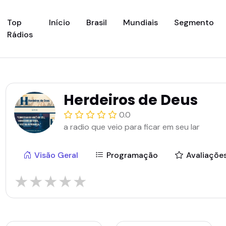
(current)
Top
Início
Brasil
Mundiais
Segmento
Rádios
Herdeiros de Deus
0.0
a radio que veio para ficar em seu lar
Visão Geral
Programação
Avaliaçõe
★
★
★
★
★