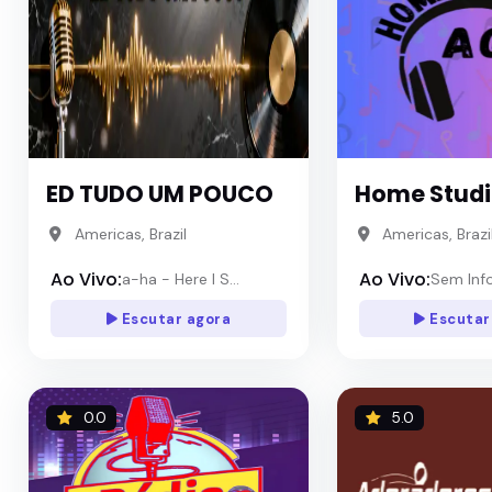
ED TUDO UM POUCO
Home Studi
Americas, Brazil
Americas, Brazi
Ao Vivo:
Ao Vivo:
a-ha - Here I S...
Sem Inf
Escutar agora
Escutar
0.0
5.0