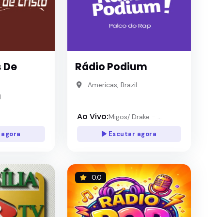
 De
Rádio Podium
Americas, Brazil
l
Ao Vivo:
Migos/ Drake - ...
 agora
Escutar agora
0.0