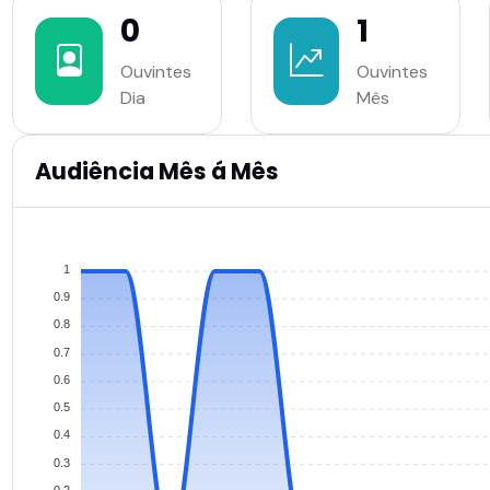
0
1
Ouvintes
Ouvintes
Dia
Mês
Audiência Mês á Mês
1
0.9
0.8
0.7
0.6
0.5
0.4
0.3
0.2