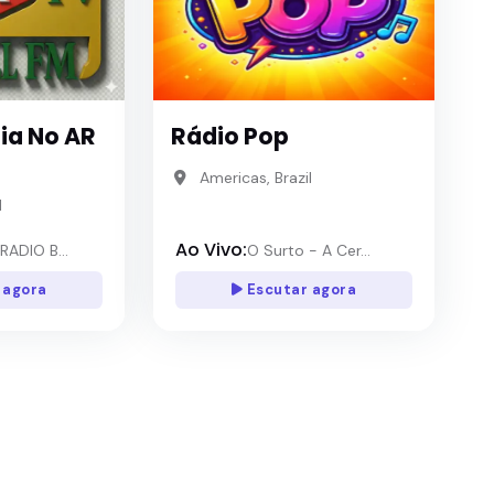
lia No AR
Rádio Pop
Americas, Brazil
l
Ao Vivo:
RADIO B...
O Surto - A Cer...
 agora
Escutar agora