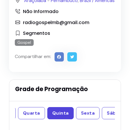
Araçoiaba
-
Pernambuco
,
Brazil /
Americas
Não Informado
radiogospelmb@gmail.com
Segmentos
Gospel
Compartilhar em:
Grade de Programação
erça
Quarta
Quinta
Sexta
Sábado