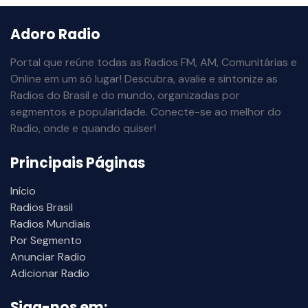
Adoro Radio
Portal que reúne todas as Radios FM, AM, Comunitárias e
Online em um só lugar! Descubra, avalie e sintonize as
Radios do Brasil e do mundo, organizadas por
segmentos e popularidade. Conecte-se ao melhor do
Radio, onde e quando quiser!
Principais Páginas
Início
Radios Brasil
Radios Mundiais
Por Segmento
Anunciar Radio
Adicionar Radio
Siga-nos em: