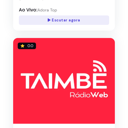
Ao Vivo:
Adora Top
Escutar agora
0.0