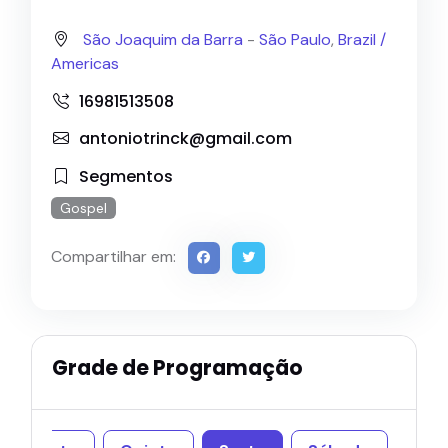
São Joaquim da Barra
-
São Paulo
,
Brazil /
Americas
16981513508
antoniotrinck@gmail.com
Segmentos
Gospel
Compartilhar em:
Grade de Programação