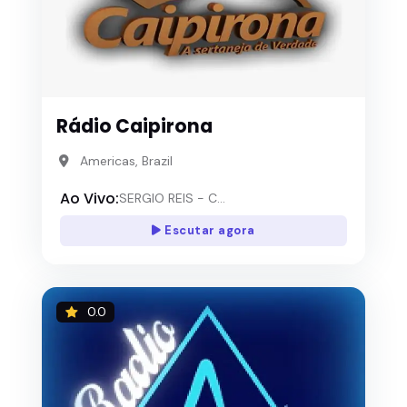
Rádio Caipirona
Americas, Brazil
Ao Vivo:
SERGIO REIS - C...
Escutar agora
0.0