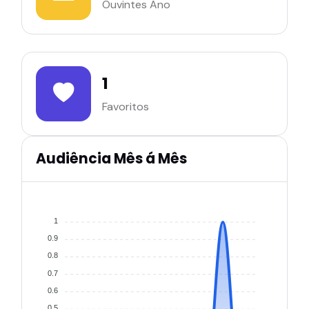
Ouvintes Ano
1
Favoritos
Audiência Mês á Mês
1
0.9
0.8
0.7
0.6
0.5