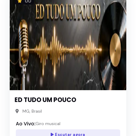
0.0
ED TUDO UM POUCO
MG, Brasil
Ao Vivo:
Giro musical
Escutar agora