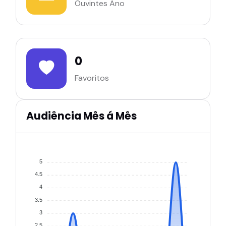
Ouvintes Ano
0
Favoritos
Audiência Mês á Mês
5
4.5
4
3.5
3
2.5