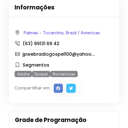
Informações
Palmas
-
Tocantins
,
Brazil /
Americas
(63) 99131 69 42
jpwebradiogospel100@yahoo...
Segmentos
Adulta
Gospel
Românticas
Compartilhar em:
Grade de Programação