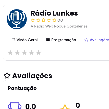
Rádio Lunkes
0.0
A Rádio Web Roque Gonzalense.
Visão Geral
Programação
Avaliaçõe
★
★
★
★
★
Avaliações
Pontuação
0
0.0