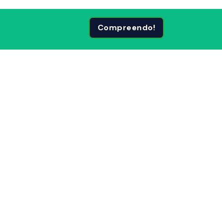
Compreendo!
 Páginas
Siga-nos em: