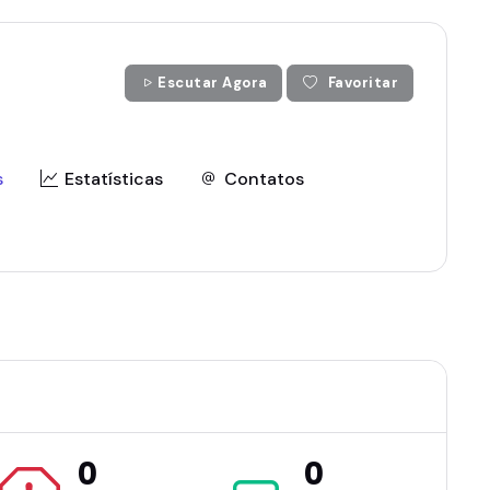
Escutar Agora
Favoritar
s
Estatísticas
Contatos
0
0