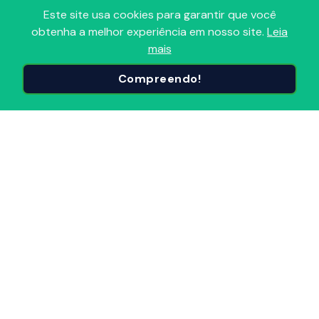
Este site usa cookies para garantir que você
obtenha a melhor experiência em nosso site.
Leia
Adoro Radio
mais
Portal que reúne todas as Radios FM, AM, Comunitárias e
Compreendo!
Online em um só lugar! Descubra, avalie e sintonize as
Radios do Brasil e do mundo, organizadas por
segmentos e popularidade. Conecte-se ao melhor do
Radio, onde e quando quiser!
Principais Páginas
Início
Radios Brasil
Radios Mundiais
Por Segmento
Anunciar Radio
Adicionar Radio