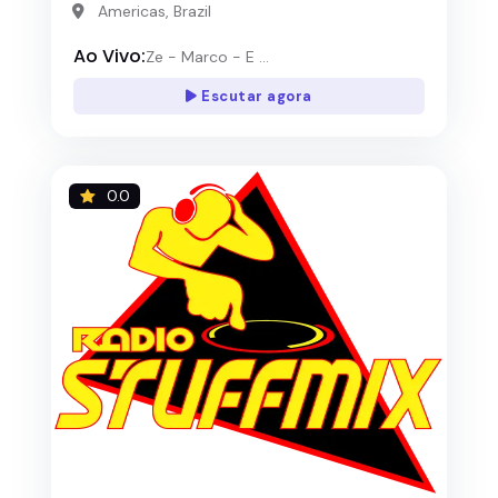
Americas, Brazil
Ao Vivo:
Ze - Marco - E ...
Escutar agora
0.0