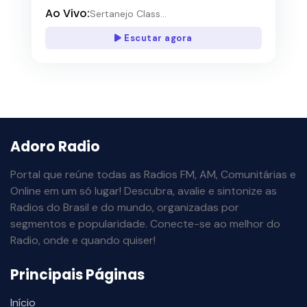
Ao Vivo:
Sertanejo Class...
Escutar agora
Adoro Radio
Portal que reúne todas as Radios FM, AM, Comunitárias e
Online em um só lugar! Descubra, avalie e sintonize as
Radios do Brasil e do mundo, organizadas por
segmentos e popularidade. Conecte-se ao melhor do
Radio, onde e quando quiser!
Principais Páginas
Início