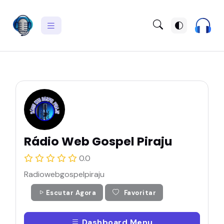
Rádio Web Gospel Piraju
0.0
Radiowebgospelpiraju
Escutar Agora
Favoritar
Dashboard Menu