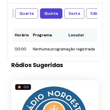
erça
Quarta
Quinta
Sexta
Sábado
Horário
Programa
Locutor
00:00
Nenhuma programação registrada
Rádios Sugeridas
0.0