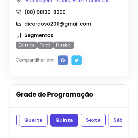
Boa Viagem
-
Ceará
,
Brazil /
Americas
(88) 98130-8209
dicardoso2011@gmail.com
Segmentos
Eclética
Forró
Futebol
Compartilhar em:
Grade de Programação
erça
Quarta
Quinta
Sexta
Sábado