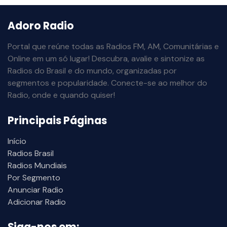
Adoro Radio
Portal que reúne todas as Radios FM, AM, Comunitárias e
Online em um só lugar! Descubra, avalie e sintonize as
Radios do Brasil e do mundo, organizadas por
segmentos e popularidade. Conecte-se ao melhor do
Radio, onde e quando quiser!
Principais Páginas
Início
Radios Brasil
Radios Mundiais
Por Segmento
Anunciar Radio
Adicionar Radio