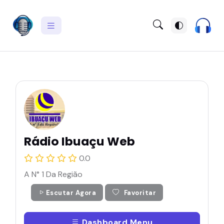
Rádio Ibuaçu Web
0.0
A N° 1 Da Região
Escutar Agora
Favoritar
Dashboard Menu