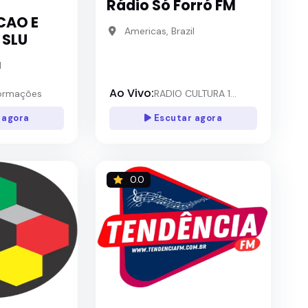
Rádio Só Forró FM
AO E
Americas, Brazil
 SLU
l
Ao Vivo:
ormações
RADIO CULTURA 1...
 agora
Escutar agora
0.0