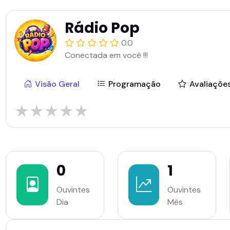
Rádio Pop
0.0
Conectada em você !!!
Visão Geral
Programação
Avaliaçõe
★
★
★
★
★
0
1
Ouvintes
Ouvintes
Dia
Mês