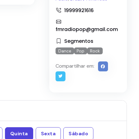
19999921616
fmradiopop@gmail.com
Segmentos
Dance
Pop
Rock
Compartilhar em:
Quinta
Sexta
Sábado