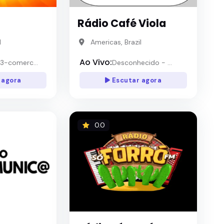
Rádio Café Viola
l
Americas, Brazil
Ao Vivo:
3-comerc...
Desconhecido - ...
 agora
Escutar agora
0.0