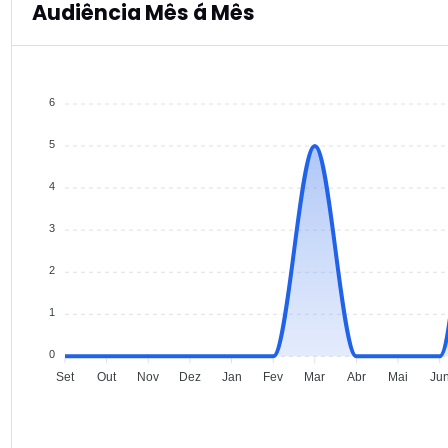
Audiência Mês á Mês
6
5
4
3
2
1
0
Set
Out
Nov
Dez
Jan
Fev
Mar
Abr
Mai
Ju