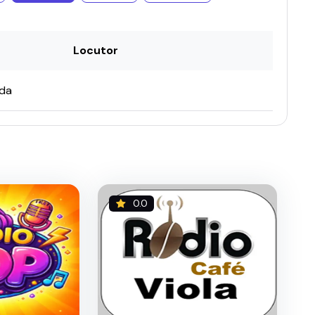
Locutor
ada
0.0