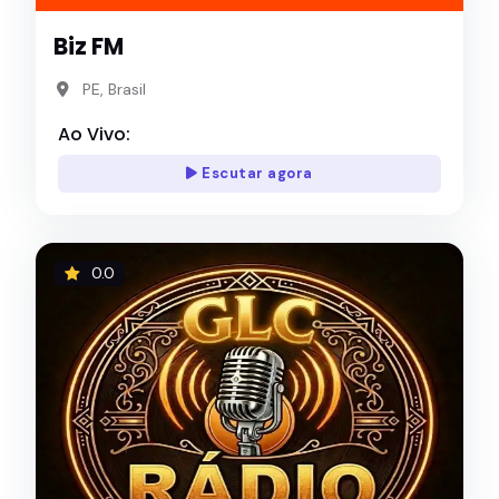
Biz FM
PE, Brasil
Ao Vivo:
Escutar agora
0.0