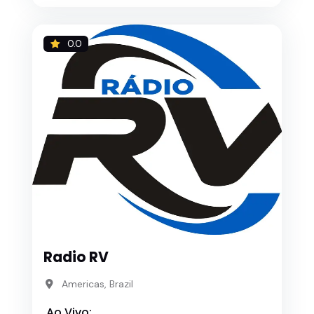
0.0
Radio RV
Americas, Brazil
Ao Vivo: