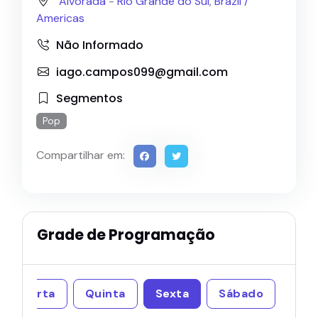
Alvorada
-
Rio Grande do Sul
,
Brazil /
Americas
Não Informado
iago.campos099@gmail.com
Segmentos
Pop
Compartilhar em:
Grade de Programação
Quarta
Quinta
Sexta
Sábado