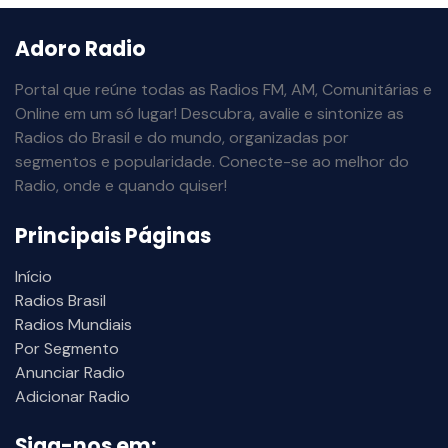
Adoro Radio
Portal que reúne todas as Radios FM, AM, Comunitárias e
Online em um só lugar! Descubra, avalie e sintonize as
Radios do Brasil e do mundo, organizadas por
segmentos e popularidade. Conecte-se ao melhor do
Radio, onde e quando quiser!
Principais Páginas
Início
Radios Brasil
Radios Mundiais
Por Segmento
Anunciar Radio
Adicionar Radio
Siga-nos em: