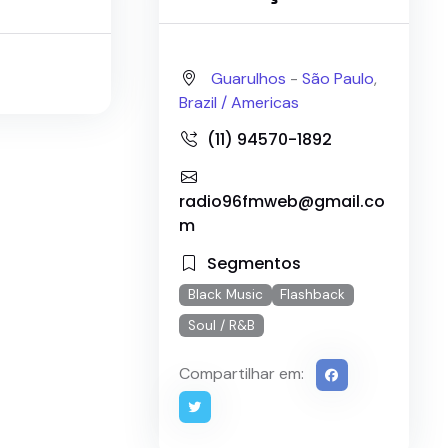
Guarulhos
-
São Paulo
,
Brazil /
Americas
(11) 94570-1892
radio96fmweb@gmail.co
m
Segmentos
Black Music
Flashback
Soul / R&B
Compartilhar em: