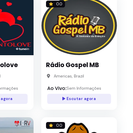
0.0
olove
Rádio Gospel MB
l
Americas, Brazil
Ao Vivo:
ormações
Sem Informações
 agora
Escutar agora
0.0