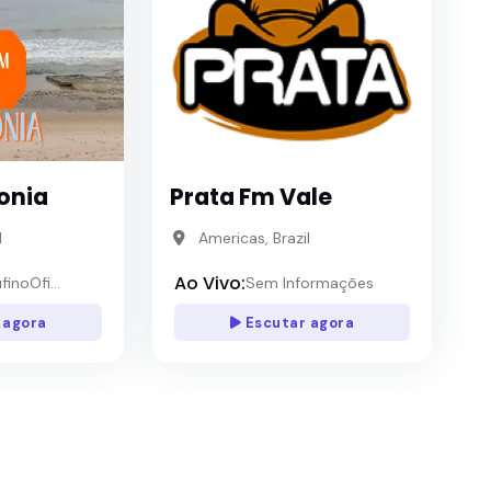
onia
Prata Fm Vale
l
Americas, Brazil
Ao Vivo:
inoOfi...
Sem Informações
 agora
Escutar agora