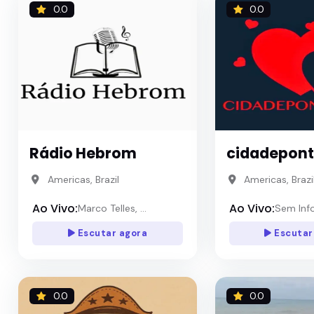
0.0
0.0
Rádio Hebrom
cidadepont
Americas, Brazil
Americas, Brazi
Ao Vivo:
Ao Vivo:
Marco Telles, ...
Sem Inf
Escutar agora
Escutar
0.0
0.0