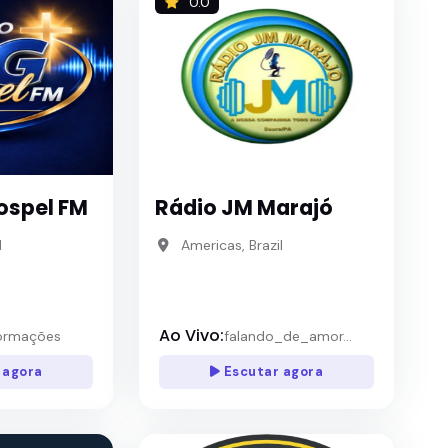
0.0
ospel FM
Rádio JM Marajó
l
Americas, Brazil
Ao Vivo:
ormações
falando_de_amor...
 agora
Escutar agora