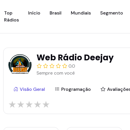
(current)
Top
Início
Brasil
Mundiais
Segmento
Rádios
Web Rádio Deejay
0.0
Sempre com você
Visão Geral
Programação
Avaliaçõe
★
★
★
★
★