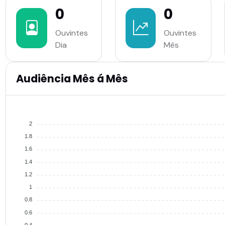
0
0
Ouvintes
Ouvintes
Dia
Mês
Audiência Mês á Mês
2
1.8
1.6
1.4
1.2
1
0.8
0.6
0.4