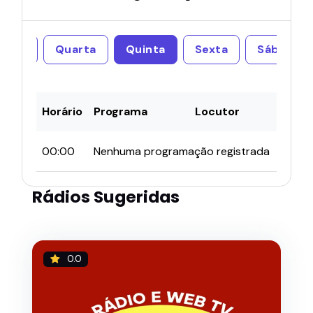
erça
Quarta
Quinta
Sexta
Sábado
Horário
Programa
Locutor
00:00
Nenhuma programação registrada
Rádios Sugeridas
0.0