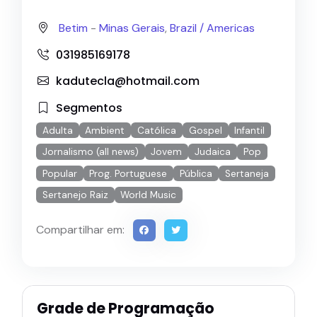
Betim
-
Minas Gerais
,
Brazil /
Americas
031985169178
kadutecla@hotmail.com
Segmentos
Adulta
Ambient
Católica
Gospel
Infantil
Jornalismo (all news)
Jovem
Judaica
Pop
Popular
Prog. Portuguese
Pública
Sertaneja
Sertanejo Raiz
World Music
Compartilhar em:
Grade de Programação