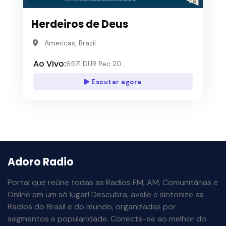
Herdeiros de Deus
Americas, Brazil
Ao Vivo:
6571 DUR Rec 20...
Escutar agora
Adoro Radio
Portal que reúne todas as Radios FM, AM, Comunitárias e
Online em um só lugar! Descubra, avalie e sintonize as
Radios do Brasil e do mundo, organizadas por
segmentos e popularidade. Conecte-se ao melhor do