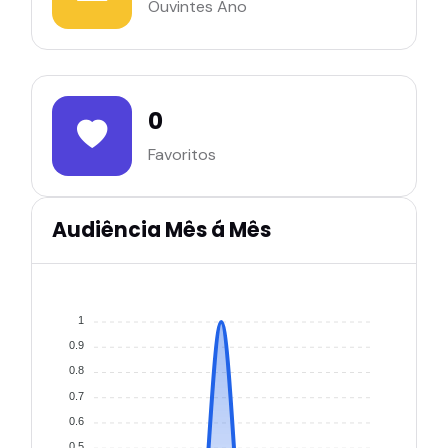
Ouvintes Ano
0
Favoritos
Audiência Mês á Mês
1
0.9
0.8
0.7
0.6
0.5