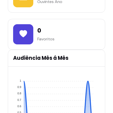
Ouvintes Ano
0
Favoritos
Audiência Mês á Mês
1
0.9
0.8
0.7
0.6
0.5