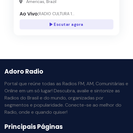
Americas, Brazil
Ao Vivo:
RADIO CULTURA 1...
Escutar agora
Adoro Radio
Portal que reúne todas as Radios FM, AM, Comunitárias e
Online em um só lugar! Descubra, avalie e sintonize as
Radios do Brasil e do mundo, organizadas por
segmentos e popularidade. Conecte-se ao melhor do
Radio, onde e quando quiser!
Principais Páginas