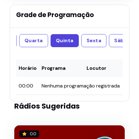
Grade de Programação
erça
Quarta
Quinta
Sexta
Sábado
Horário
Programa
Locutor
00:00
Nenhuma programação registrada
Rádios Sugeridas
0.0