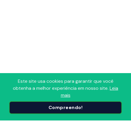
Este site usa cookies para garantir que você
obtenha a melhor experiência em nosso site.
Leia
mais
Adoro Radio
Compreendo!
Portal que reúne todas as Radios FM, AM, Comunitárias e
Online em um só lugar! Descubra, avalie e sintonize as
Radios do Brasil e do mundo, organizadas por