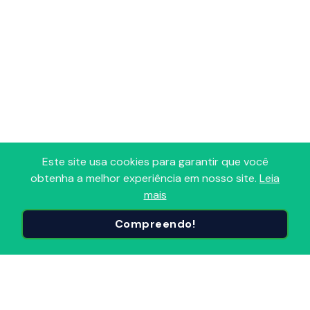
Este site usa cookies para garantir que você
obtenha a melhor experiência em nosso site.
Leia
mais
Adoro Radio
Compreendo!
Portal que reúne todas as Radios FM, AM, Comunitárias e
Online em um só lugar! Descubra, avalie e sintonize as
Radios do Brasil e do mundo, organizadas por
segmentos e popularidade. Conecte-se ao melhor do
Radio, onde e quando quiser!