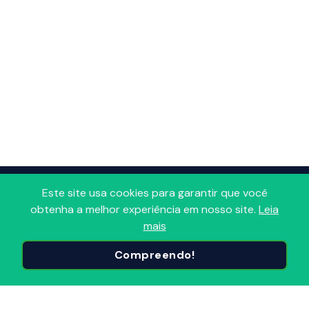
Adoro Radio
Este site usa cookies para garantir que você
obtenha a melhor experiência em nosso site.
Leia
Portal que reúne todas as Radios FM, AM, Comunitárias e
mais
Online em um só lugar! Descubra, avalie e sintonize as
Compreendo!
Radios do Brasil e do mundo, organizadas por
segmentos e popularidade. Conecte-se ao melhor do
Radio, onde e quando quiser!