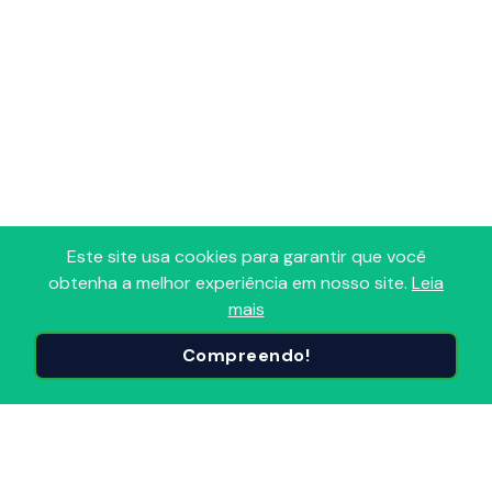
Este site usa cookies para garantir que você
obtenha a melhor experiência em nosso site.
Leia
mais
Adoro Radio
Compreendo!
Portal que reúne todas as Radios FM, AM, Comunitárias e
Online em um só lugar! Descubra, avalie e sintonize as
Radios do Brasil e do mundo, organizadas por
segmentos e popularidade. Conecte-se ao melhor do
Radio, onde e quando quiser!