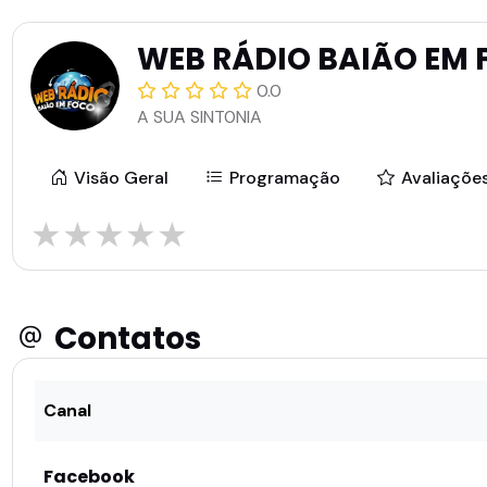
WEB RÁDIO BAIÃO EM
0.0
A SUA SINT0NIA
Visão Geral
Programação
Avaliaçõe
★
★
★
★
★
Contatos
Canal
Facebook