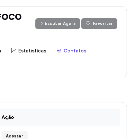
 FOCO
Escutar Agora
Favoritar
s
Estatísticas
Contatos
Ação
Acessar