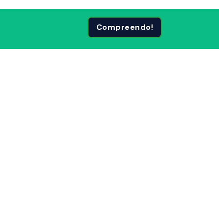
Compreendo!
 Páginas
Siga-nos em: