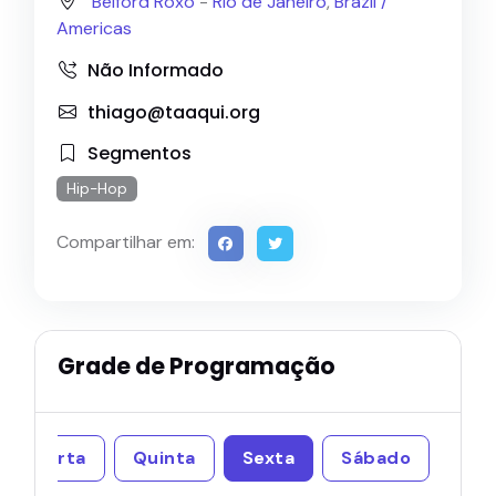
Belford Roxo
-
Rio de Janeiro
,
Brazil /
Americas
Não Informado
thiago@taaqui.org
Segmentos
Hip-Hop
Compartilhar em:
Grade de Programação
Quarta
Quinta
Sexta
Sábado