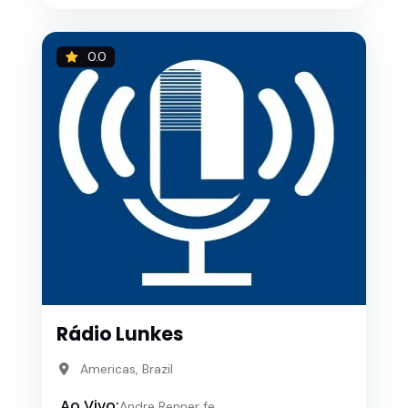
0.0
Rádio Lunkes
Americas, Brazil
Ao Vivo:
Andre Renner fe...