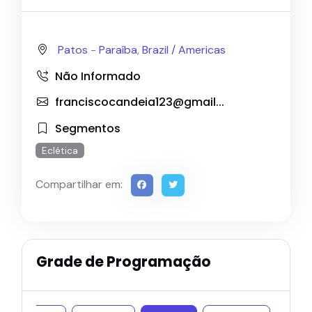
Patos
-
Paraíba
,
Brazil /
Americas
Não Informado
franciscocandeia123@gmail...
Segmentos
Eclética
Compartilhar em:
Grade de Programação