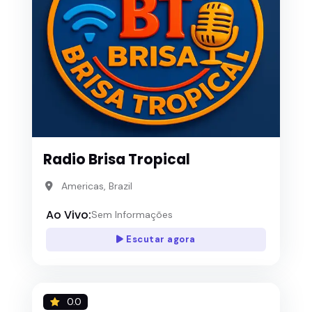
Radio Brisa Tropical
Americas, Brazil
Ao Vivo:
Sem Informações
Escutar agora
0.0