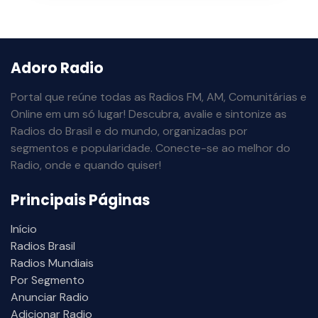
Adoro Radio
Portal que reúne todas as Radios FM, AM, Comunitárias e
Online em um só lugar! Descubra, avalie e sintonize as
Radios do Brasil e do mundo, organizadas por
segmentos e popularidade. Conecte-se ao melhor do
Radio, onde e quando quiser!
Principais Páginas
Início
Radios Brasil
Radios Mundiais
Por Segmento
Anunciar Radio
Adicionar Radio