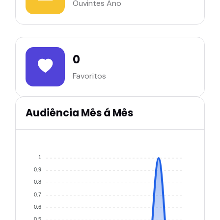
Ouvintes Ano
0
Favoritos
Audiência Mês á Mês
1
0.9
0.8
0.7
0.6
0.5