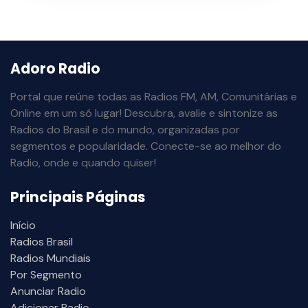
Adoro Radio
Portal que reúne todas as Radios FM, AM, Comunitárias e
Online em um só lugar! Descubra, avalie e sintonize as
Radios do Brasil e do mundo, organizadas por
segmentos e popularidade. Conecte-se ao melhor do
Radio, onde e quando quiser!
Principais Páginas
Início
Radios Brasil
Radios Mundiais
Por Segmento
Anunciar Radio
Adicionar Radio