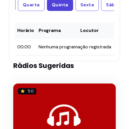
erça
Quarta
Quinta
Sexta
Sábado
Horário
Programa
Locutor
00:00
Nenhuma programação registrada
Rádios Sugeridas
5.0