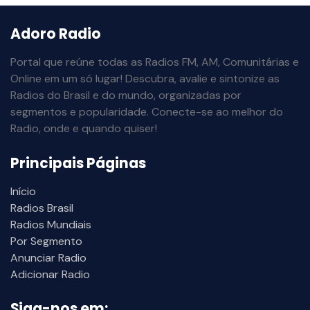
Adoro Radio
Portal que reúne todas as Radios FM, AM, Comunitárias e
Online em um só lugar! Descubra, avalie e sintonize as
Radios do Brasil e do mundo, organizadas por
segmentos e popularidade. Conecte-se ao melhor do
Radio, onde e quando quiser!
Principais Páginas
Início
Radios Brasil
Radios Mundiais
Por Segmento
Anunciar Radio
Adicionar Radio
Siga-nos em: