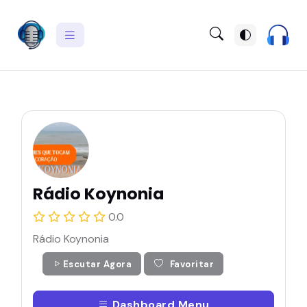
Rádio Koynonia
0.0
Rádio Koynonia
Escutar Agora
Favoritar
Dashboard Menu