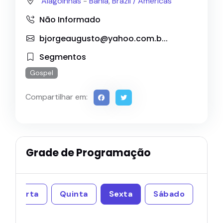
Alagoinhas
-
Bahia
,
Brazil /
Americas
Não Informado
bjorgeaugusto@yahoo.com.b
...
Segmentos
Gospel
Compartilhar em:
Grade de Programação
Quarta
Quinta
Sexta
Sábado