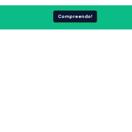
Compreendo!
 Páginas
Siga-nos em: