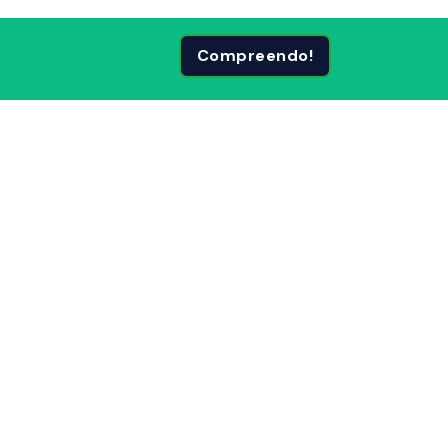
Compreendo!
 Páginas
Siga-nos em: