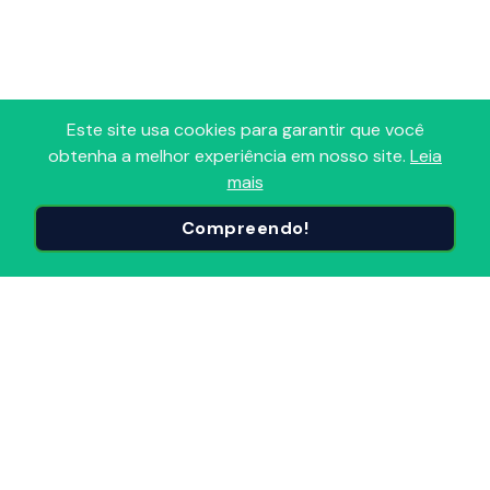
Este site usa cookies para garantir que você
Adoro Radio
obtenha a melhor experiência em nosso site.
Leia
mais
Portal que reúne todas as Radios FM, AM, Comunitárias e
Online em um só lugar! Descubra, avalie e sintonize as
Compreendo!
Radios do Brasil e do mundo, organizadas por
segmentos e popularidade. Conecte-se ao melhor do
Radio, onde e quando quiser!
Principais Páginas
Início
Radios Brasil
Radios Mundiais
Por Segmento