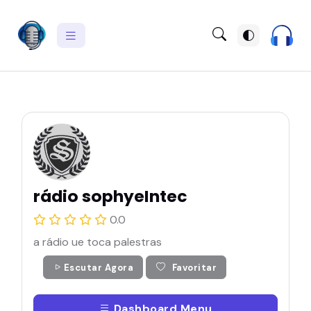
rádio sophyeIntec
0.0
a rádio ue toca palestras
Escutar Agora
Favoritar
Dashboard Menu