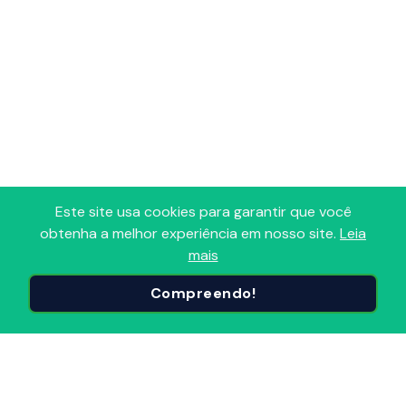
Este site usa cookies para garantir que você
obtenha a melhor experiência em nosso site.
Leia
mais
Adoro Radio
Compreendo!
Portal que reúne todas as Radios FM, AM, Comunitárias e
Online em um só lugar! Descubra, avalie e sintonize as
Radios do Brasil e do mundo, organizadas por
segmentos e popularidade. Conecte-se ao melhor do
Radio, onde e quando quiser!