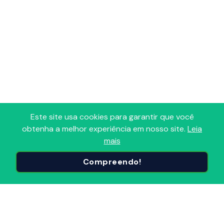
Este site usa cookies para garantir que você
obtenha a melhor experiência em nosso site.
Leia
mais
Adoro Radio
Compreendo!
Portal que reúne todas as Radios FM, AM, Comunitárias e
Online em um só lugar! Descubra, avalie e sintonize as
Radios do Brasil e do mundo, organizadas por
segmentos e popularidade. Conecte-se ao melhor do
Radio, onde e quando quiser!