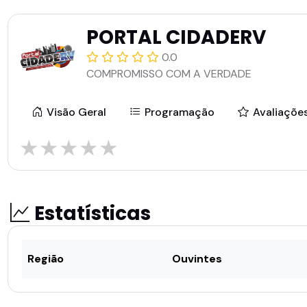
PORTAL CIDADERV
0.0
COMPROMISSO COM A VERDADE
Visão Geral
Programação
Avaliaçõe
★
★
★
★
★
Estatísticas
Região
Ouvintes