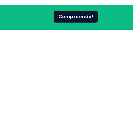
Compreendo!
 Páginas
Siga-nos em: