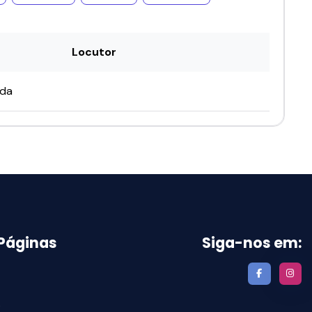
Locutor
ada
 Páginas
Siga-nos em:
s