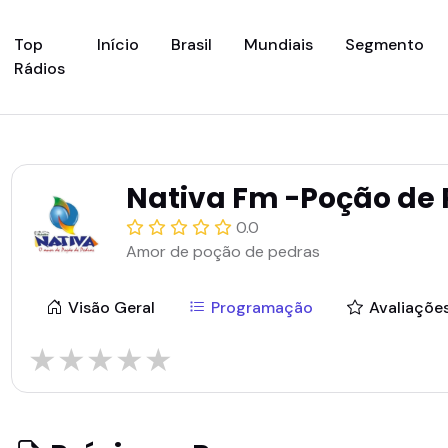
(current)
Top
Início
Brasil
Mundiais
Segmento
Rádios
Nativa Fm -Poção de 
0.0
Amor de poção de pedras
Visão Geral
Programação
Avaliaçõe
★
★
★
★
★