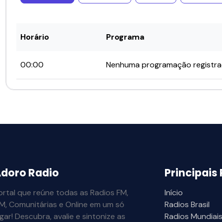
Horário
Programa
00:00
Nenhuma programação registr
doro Radio
Principais
ortal que reúne todas as Radios FM,
Início
M, Comunitárias e Online em um só
Radios Brasil
ugar! Descubra, avalie e sintonize as
Radios Mundiai