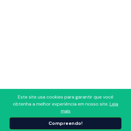
Este site usa cookies para garantir que você
obtenha a melhor experiência em nosso site.
Leia
mais
Adoro Radio
Compreendo!
Portal que reúne todas as Radios FM, AM, Comunitárias e