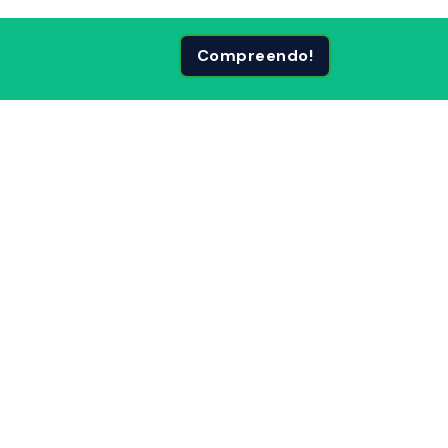
Compreendo!
 Páginas
Siga-nos em: