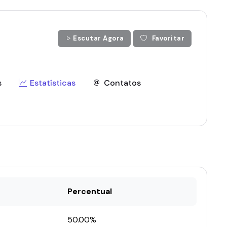
Escutar Agora
Favoritar
s
Estatísticas
Contatos
Percentual
50.00%