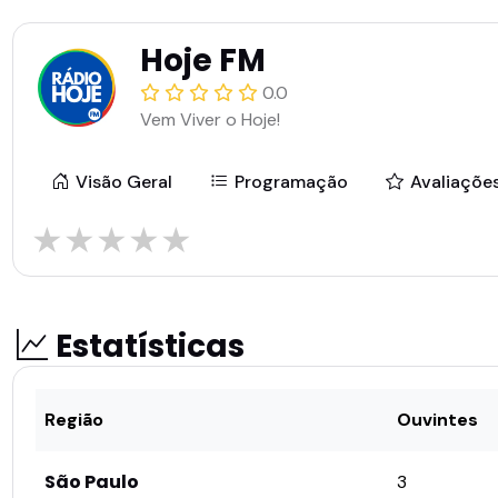
Hoje FM
0.0
Vem Viver o Hoje!
Visão Geral
Programação
Avaliaçõe
★
★
★
★
★
Estatísticas
Região
Ouvintes
São Paulo
3