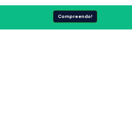
Compreendo!
 Páginas
Siga-nos em: